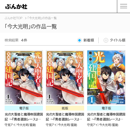
ぶんか社TOP
「今大光明」の作品一覧
「今大光明」の作品一覧
検索結果
4件
新着順
タイトル順
電子版
紙版
電子版
光の大聖者と魔導帝国建国
光の大聖者と魔導帝国建国
光の大聖者と魔導帝国建国
記 ～『勇者選抜レース』勝
記 ～『勇者選抜レース』勝
記 ～『勇者選抜レース』勝
利後の追放、そこから始ま
利後の追放、そこから始ま
利後の追放、そこから始ま
守見アイ
今大光明
藍飴
守見アイ
今大光明
藍飴
守見アイ
今大光明
藍飴
る伝説の国づくり～（1）
る伝説の国づくり～（1）
る伝説の国づくり～ コミッ