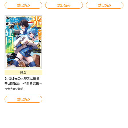
ク版（分冊版）
試し読み
試し読み
試し読み
紙版
【小説】光の大聖者と魔導
帝国建国記 ～『勇者選抜レ
ース』勝利後の追放、そこか
今大光明
藍飴
ら始まる伝説の国づくり～
（2）
試し読み