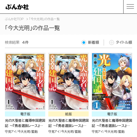
ぶんか社TOP
「今大光明」の作品一覧
「今大光明」の作品一覧
検索結果
4件
新着順
タイトル順
電子版
紙版
電子版
光の大聖者と魔導帝国建国
光の大聖者と魔導帝国建国
光の大聖者と魔導帝国建国
記 ～『勇者選抜レース』勝
記 ～『勇者選抜レース』勝
記 ～『勇者選抜レース』勝
利後の追放、そこから始ま
利後の追放、そこから始ま
利後の追放、そこから始ま
守見アイ
今大光明
藍飴
守見アイ
今大光明
藍飴
守見アイ
今大光明
藍飴
る伝説の国づくり～（1）
る伝説の国づくり～（1）
る伝説の国づくり～ コミッ