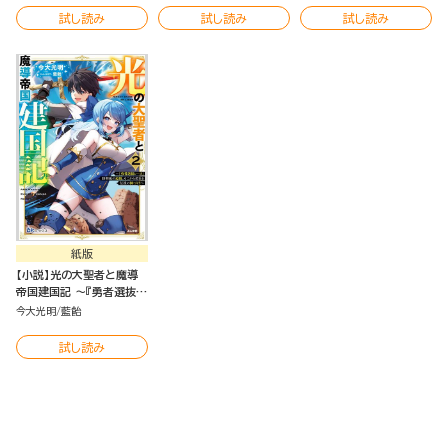
ク版（分冊版）
試し読み
試し読み
試し読み
紙版
【小説】光の大聖者と魔導
帝国建国記 ～『勇者選抜レ
ース』勝利後の追放、そこか
今大光明
藍飴
ら始まる伝説の国づくり～
（2）
試し読み