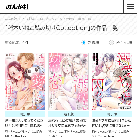
ぶんか社TOP
「稲本いねこ読み切りCollection」の作品一覧
「稲本いねこ読み切りCollection」の作品一覧
検索結果
4件
新着順
タイトル順
電子版
電子版
電子版
遼一郎さん、愛してくださ
溺れるほどの熱い恋 誠実
溺愛ヤクザに囚われました
い！（※性的に） 憧れのオ
オジサマに本気で求められ
甘い独占欲に抗えない（単
ジサマ上司は私推しの隠れ
たら…（単話版）
話版）
稲本いねこ
稲本いねこ読み
稲本いねこ
稲本いねこ読み
稲本いねこ
稲本いねこ読み
絶倫（単話版）
切りCollection
切りCollection
切りCollection