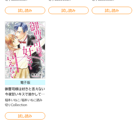
試し読み
試し読み
試し読み
電子版
御曹司様は好きと言えない
今夜甘いキスで溶かして
（単話版）
稲本いねこ
稲本いねこ読み
切りCollection
試し読み