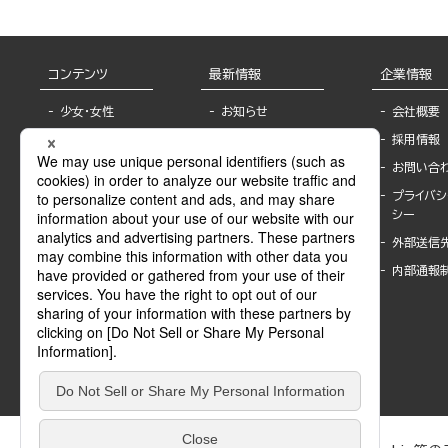
コンテンツ
最新情報
企業情報
少女・女性
お知らせ
会社概要
TL
フェア・イベント情
採用情報
報
BL
お問い合
書店様へ
ライトノベル
プライバシ
海外ライセンシー
シー
青年・一般
公式SNSアカウ
外部送信
グラビア・写真
ント
集
内部通報
作家一覧
モーター誌
Keyword list
SPECIAL
Author list
Sublicense
マンガよもん
が
試し読み