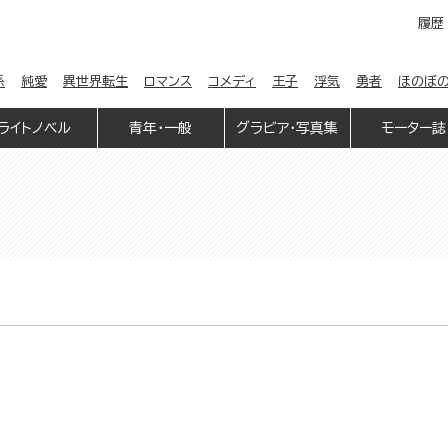
履歴
係
純愛
異世界転生
ロマンス
コメディ
王子
浮気
勇者
ほのぼ
ライトノベル
青年・一般
グラビア・写真集
モーター誌