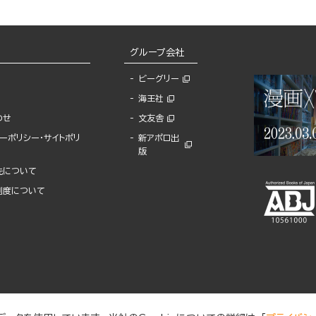
グループ会社
ビーグリー
海王社
わせ
文友舎
ーポリシー・サイトポリ
新アポロ出
版
先について
制度について