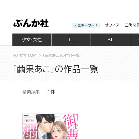
オフィス
三角関
人気キーワード
少女・女性
TL
BL
ぶんか社TOP
「繭果あこ」の作品一覧
「繭果あこ」の作品一覧
1件
検索結果