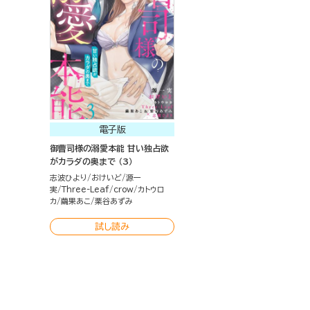
電子版
御曹司様の溺愛本能 甘い独占欲
がカラダの奥まで （3）
志波ひより
おけいど
源一
実
Three-Leaf
crow
カトウロ
カ
繭果あこ
栗谷あずみ
試し読み