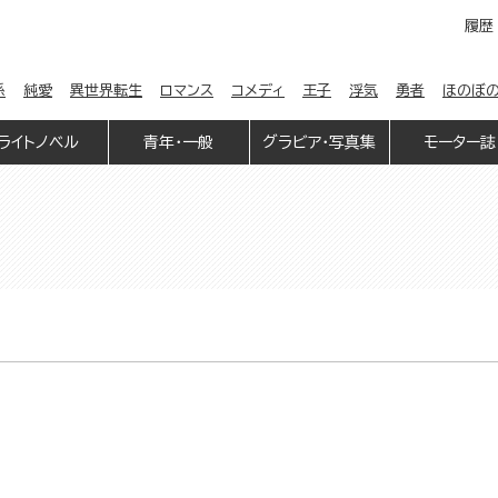
履歴
係
純愛
異世界転生
ロマンス
コメディ
王子
浮気
勇者
ほのぼ
ライトノベル
青年・一般
グラビア・写真集
モーター誌