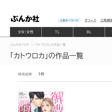
オフィス
三角関
人気キーワード
少女・女性
TL
BL
ぶんか社TOP
「カトウロカ」の作品一覧
「カトウロカ」の作品一覧
1件
検索結果