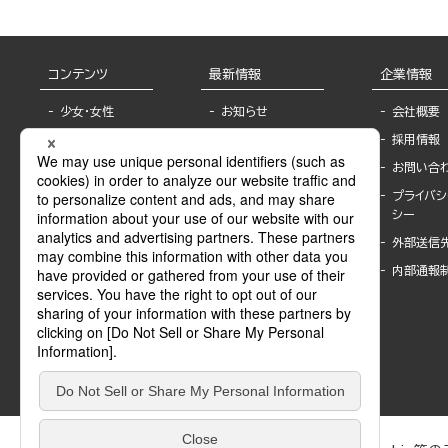
コンテンツ
最新情報
企業情報
少女・女性
お知らせ
会社概要
TL
フェア・イベント情
採用情報
報
BL
お問い合
書店様へ
ライトノベル
プライバシ
海外ライセンシー
シー
青年・一般
公式SNSアカウ
外部送信
グラビア・写真
ント
集
内部通報
作家一覧
モーター誌
Keyword list
SPECIAL
Author list
Sublicense
マンガよもん
が
試し読み