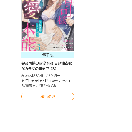
電子版
御曹司様の溺愛本能 甘い独占欲
がカラダの奥まで （3）
志波ひより
おけいど
源一
実
Three-Leaf
crow
カトウロ
カ
繭果あこ
栗谷あずみ
試し読み