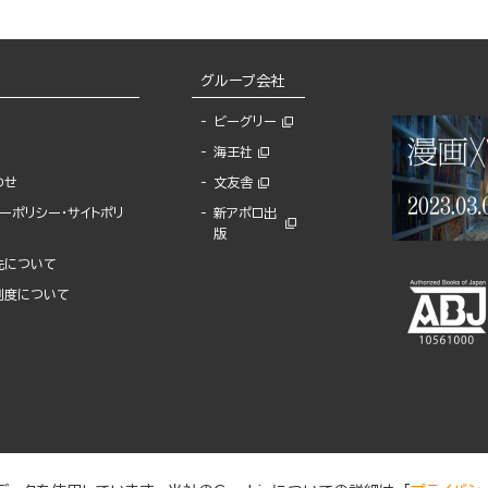
グループ会社
ビーグリー
海王社
わせ
文友舎
ーポリシー・サイトポリ
新アポロ出
版
先について
制度について