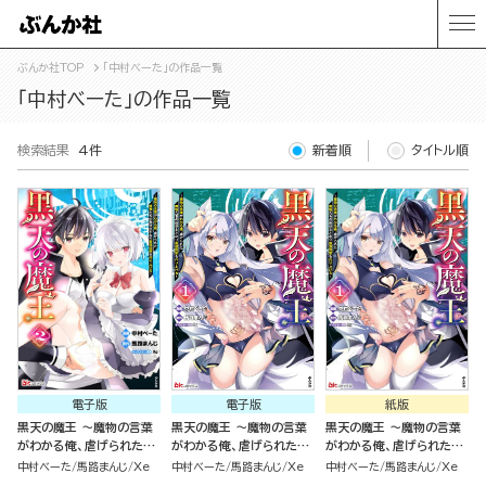
ぶんか社TOP
「中村べーた」の作品一覧
「中村べーた」の作品一覧
検索結果
4件
新着順
タイトル順
電子版
電子版
紙版
黒天の魔王 ～魔物の言葉
黒天の魔王 ～魔物の言葉
黒天の魔王 ～魔物の言葉
がわかる俺、虐げられた魔
がわかる俺、虐げられた魔
がわかる俺、虐げられた魔
物たちの救世主となり最強
物たちの救世主となり最強
物たちの救世主となり最強
中村べーた
馬路まんじ
Xe
中村べーた
馬路まんじ
Xe
中村べーた
馬路まんじ
Xe
国家を作り上げる～ コミッ
国家を作り上げる～（1）
国家を作り上げる～（1）