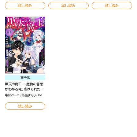
ク版 （2）
試し読み
試し読み
試し読み
電子版
黒天の魔王 ～魔物の言葉
がわかる俺、虐げられた魔
物たちの救世主となり最強
中村べーた
馬路まんじ
Xe
国家を作り上げる～ コミッ
ク版（分冊版）
試し読み