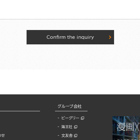
Confirm the inquiry
グループ会社
ビーグリー
海王社
わせ
文友舎