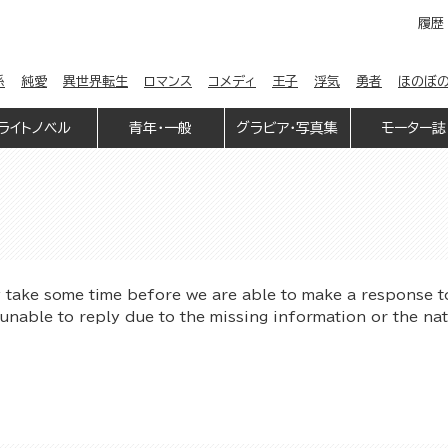
履歴
係
純愛
異世界転生
ロマンス
コメディ
王子
浮気
勇者
ほのぼ
ライトノベル
青年・一般
グラビア・写真集
モーター誌
y take some time before we are able to make a response t
unable to reply due to the missing information or the na