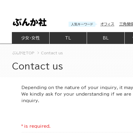
オフィス
三角関
人気キーワード
少女・女性
TL
BL
ぶんか社TOP
Contact us
Contact us
Depending on the nature of your inquiry, it ma
We kindly ask for your understanding if we are 
inquiry.
*
is required.