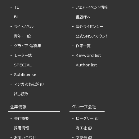
TL
フェア・イベント情報
BL
書店様へ
ライトノベル
海外ライセンシー
青年・一般
公式SNSアカウント
グラビア・写真集
作家一覧
モーター誌
Keyword list
SPECIAL
Author list
Sublicense
マンガよもんが
試し読み
企業情報
グループ会社
会社概要
ビーグリー
採用情報
海王社
お問い合わせ
文友舎