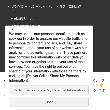
プライバシーポリシー・サイトポリ
新アポロ出版
シー
外部送信先について
内部通報制度について
ぶんか社が運営するサイトでは、利便性向上のためにCookie等のデータ
を使用しています。 当社のCookieについての詳細は、「
プライバシーポリ
シー
」をご覧ください。当サイトでは、訪問者の個人情報を追跡することは
ABJマークは、この電子書店・電子書籍配信サービスが、著作権者からコンテンツ使用許諾を
ありません。
得た正規版配信サービスであることを示す登録商標(登録番号 第6091713号)です。
ABJマークの詳細、ABJマークを掲示しているサービスの一覧はこちら。
https://aebs.or.jp/
同意する