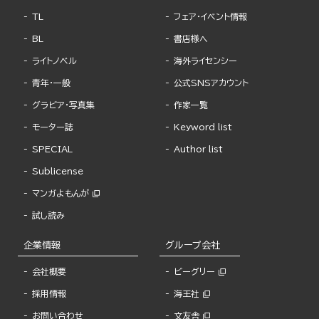
TL
フェア・イベント情報
BL
書店様へ
ライトノベル
海外ライセンシー
青年・一般
公式SNSアカウント
グラビア・写真集
作家一覧
モーター誌
Keyword list
SPECIAL
Author list
Sublicense
マンガよもんが
試し読み
企業情報
グループ会社
会社概要
ビーグリー
採用情報
海王社
お問い合わせ
文友舎