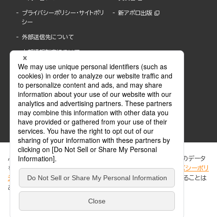
プライバシーポリシー・サイトポリ
新アポロ出版
シー
外部送信先について
内部通報制度について
ぶんか社が運営するサイトでは、利便性向上のためにCookie等のデータ
を使用しています。 当社のCookieについての詳細は、「
プライバシーポリ
シー
」をご覧ください。当サイトでは、訪問者の個人情報を追跡することは
ABJマークは、この電子書店・電子書籍配信サービスが、著作権者からコンテンツ使用許諾を
ありません。
得た正規版配信サービスであることを示す登録商標(登録番号 第6091713号)です。
ABJマークの詳細、ABJマークを掲示しているサービスの一覧はこちら。
https://aebs.or.jp/
同意する