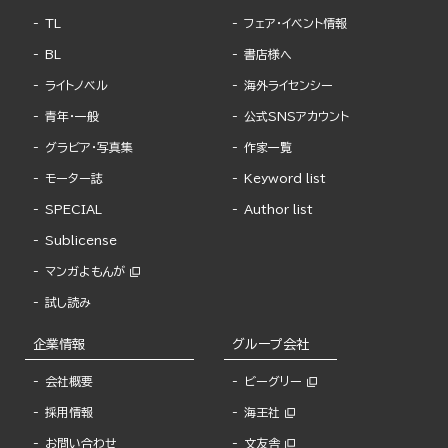
TL
フェア・イベント情報
BL
書店様へ
ライトノベル
海外ライセンシー
青年・一般
公式SNSアカウント
グラビア・写真集
作家一覧
モーター誌
Keyword list
SPECIAL
Author list
Sublicense
マンガよもんが
試し読み
企業情報
グループ会社
会社概要
ビーグリー
採用情報
海王社
お問い合わせ
文友舎