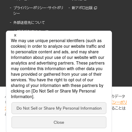
プライバシーポリシー・サイトポリ
新アポロ出版
シー
外部送信先について
内部通報制度について
ぶんか社が運営するサイトでは、利便性向上のためにCookie等のデータ
を使用しています。 当社のCookieについての詳細は、「
プライバシーポリ
シー
」をご覧ください。当サイトでは、訪問者の個人情報を追跡することは
ABJマークは、この電子書店・電子書籍配信サービスが、著作権者からコンテンツ使用許諾を
ありません。
得た正規版配信サービスであることを示す登録商標(登録番号 第6091713号)です。
ABJマークの詳細、ABJマークを掲示しているサービスの一覧はこちら。
https://aebs.or.jp/
同意する