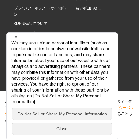
プライバシーポリシー・サイトポリ
新アポロ出版
シー
外部送信先について
内部通報制度について
ぶんか社が運営するサイトでは、利便性向上のためにCookie等のデータ
を使用しています。 当社のCookieについての詳細は、「
プライバシーポリ
シー
」をご覧ください。当サイトでは、訪問者の個人情報を追跡することは
ABJマークは、この電子書店・電子書籍配信サービスが、著作権者からコンテンツ使用許諾を
ありません。
得た正規版配信サービスであることを示す登録商標(登録番号 第6091713号)です。
ABJマークの詳細、ABJマークを掲示しているサービスの一覧はこちら。
https://aebs.or.jp/
同意する