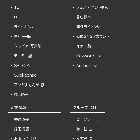
TL
フェア・イベント情報
BL
書店様へ
ライトノベル
海外ライセンシー
青年・一般
公式SNSアカウント
グラビア・写真集
作家一覧
モーター誌
Keyword list
SPECIAL
Author list
Sublicense
マンガよもんが
試し読み
企業情報
グループ会社
会社概要
ビーグリー
採用情報
海王社
お問い合わせ
文友舎