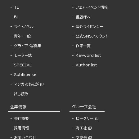
TL
フェア・イベント情報
BL
書店様へ
ライトノベル
海外ライセンシー
青年・一般
公式SNSアカウント
グラビア・写真集
作家一覧
モーター誌
Keyword list
SPECIAL
Author list
Sublicense
マンガよもんが
試し読み
企業情報
グループ会社
会社概要
ビーグリー
採用情報
海王社
お問い合わせ
文友舎