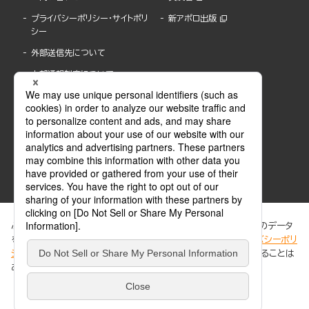
プライバシーポリシー・サイトポリ
新アポロ出版
シー
外部送信先について
内部通報制度について
ぶんか社が運営するサイトでは、利便性向上のためにCookie等のデータ
を使用しています。 当社のCookieについての詳細は、「
プライバシーポリ
シー
」をご覧ください。当サイトでは、訪問者の個人情報を追跡することは
ABJマークは、この電子書店・電子書籍配信サービスが、著作権者からコンテンツ使用許諾を
ありません。
得た正規版配信サービスであることを示す登録商標(登録番号 第6091713号)です。
ABJマークの詳細、ABJマークを掲示しているサービスの一覧はこちら。
https://aebs.or.jp/
同意する