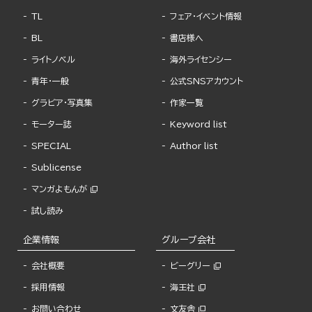
TL
フェア・イベント情報
BL
書店様へ
ライトノベル
海外ライセンシー
青年・一般
公式SNSアカウント
グラビア・写真集
作家一覧
モーター誌
Keyword list
SPECIAL
Author list
Sublicense
マンガよもんが
試し読み
企業情報
グループ会社
会社概要
ビーグリー
採用情報
海王社
お問い合わせ
文友舎