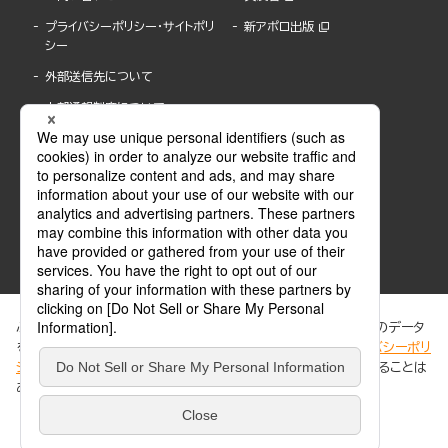
プライバシーポリシー・サイトポリ
新アポロ出版
シー
外部送信先について
内部通報制度について
ぶんか社が運営するサイトでは、利便性向上のためにCookie等のデータ
を使用しています。 当社のCookieについての詳細は、「
プライバシーポリ
シー
」をご覧ください。当サイトでは、訪問者の個人情報を追跡することは
ABJマークは、この電子書店・電子書籍配信サービスが、著作権者からコンテンツ使用許諾を
ありません。
得た正規版配信サービスであることを示す登録商標(登録番号 第6091713号)です。
ABJマークの詳細、ABJマークを掲示しているサービスの一覧はこちら。
https://aebs.or.jp/
同意する