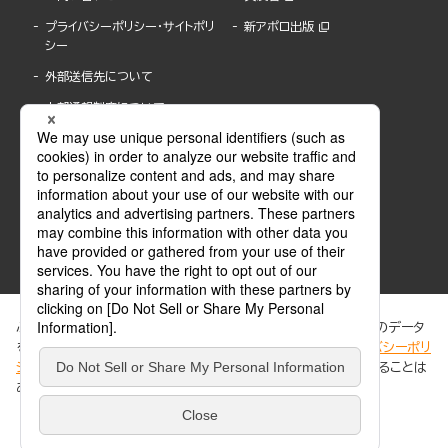
プライバシーポリシー・サイトポリ
新アポロ出版
シー
外部送信先について
内部通報制度について
ぶんか社が運営するサイトでは、利便性向上のためにCookie等のデータ
を使用しています。 当社のCookieについての詳細は、「
プライバシーポリ
シー
」をご覧ください。当サイトでは、訪問者の個人情報を追跡することは
ABJマークは、この電子書店・電子書籍配信サービスが、著作権者からコンテンツ使用許諾を
ありません。
得た正規版配信サービスであることを示す登録商標(登録番号 第6091713号)です。
ABJマークの詳細、ABJマークを掲示しているサービスの一覧はこちら。
https://aebs.or.jp/
同意する