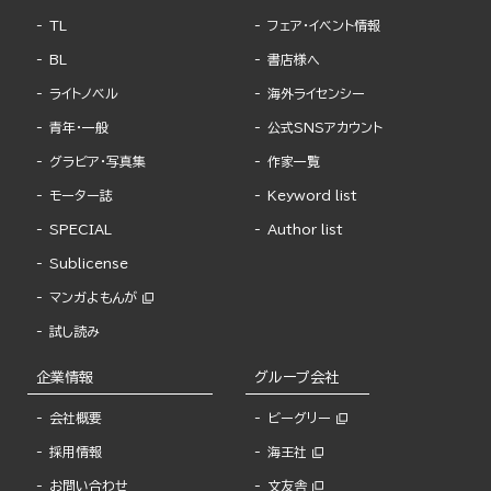
TL
フェア・イベント情報
BL
書店様へ
ライトノベル
海外ライセンシー
青年・一般
公式SNSアカウント
グラビア・写真集
作家一覧
モーター誌
Keyword list
SPECIAL
Author list
Sublicense
マンガよもんが
試し読み
企業情報
グループ会社
会社概要
ビーグリー
採用情報
海王社
お問い合わせ
文友舎