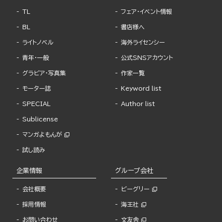
TL
フェア・イベント情報
BL
書店様へ
ライトノベル
海外ライセンシー
青年・一般
公式SNSアカウント
グラビア・写真集
作家一覧
モーター誌
Keyword list
SPECIAL
Author list
Sublicense
マンガよもんが
試し読み
企業情報
グループ会社
会社概要
ビーグリー
採用情報
海王社
お問い合わせ
文友舎