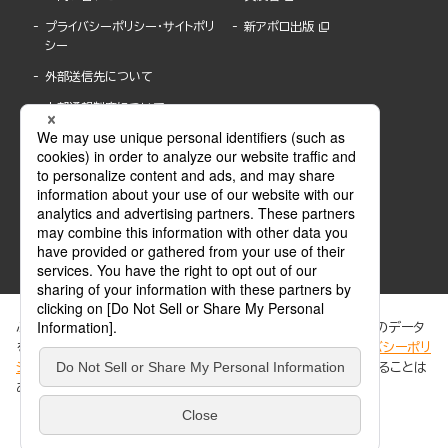
プライバシーポリシー・サイトポリ
新アポロ出版
シー
外部送信先について
内部通報制度について
ぶんか社が運営するサイトでは、利便性向上のためにCookie等のデータ
を使用しています。 当社のCookieについての詳細は、「
プライバシーポリ
シー
」をご覧ください。当サイトでは、訪問者の個人情報を追跡することは
ABJマークは、この電子書店・電子書籍配信サービスが、著作権者からコンテンツ使用許諾を
ありません。
得た正規版配信サービスであることを示す登録商標(登録番号 第6091713号)です。
ABJマークの詳細、ABJマークを掲示しているサービスの一覧はこちら。
https://aebs.or.jp/
同意する