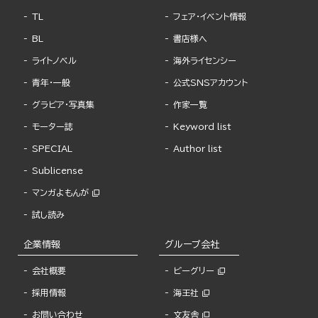
TL
フェア・イベント情報
BL
書店様へ
ライトノベル
海外ライセンシー
青年・一般
公式SNSアカウント
グラビア・写真集
作家一覧
モーター誌
Keyword list
SPECIAL
Author list
Sublicense
マンガよもんが
試し読み
企業情報
グループ会社
会社概要
ビーグリー
採用情報
海王社
お問い合わせ
文友舎