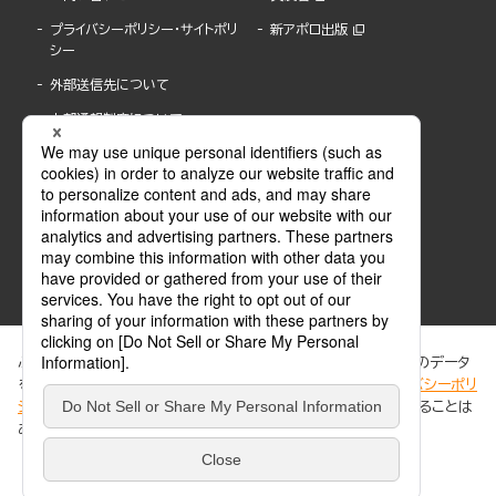
プライバシーポリシー・サイトポリ
新アポロ出版
シー
外部送信先について
内部通報制度について
ぶんか社が運営するサイトでは、利便性向上のためにCookie等のデータ
を使用しています。 当社のCookieについての詳細は、「
プライバシーポリ
シー
」をご覧ください。当サイトでは、訪問者の個人情報を追跡することは
ABJマークは、この電子書店・電子書籍配信サービスが、著作権者からコンテンツ使用許諾を
ありません。
得た正規版配信サービスであることを示す登録商標(登録番号 第6091713号)です。
ABJマークの詳細、ABJマークを掲示しているサービスの一覧はこちら。
https://aebs.or.jp/
同意する