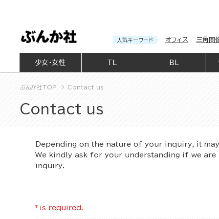
オフィス
三角関
人気キーワード
少女・女性
TL
BL
ぶんか社TOP
Contact us
Contact us
Depending on the nature of your inquiry, it ma
We kindly ask for your understanding if we are 
inquiry.
*
is required.