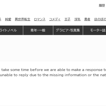
履歴
係
純愛
異世界転生
ロマンス
コメディ
王子
浮気
勇者
ほのぼ
ライトノベル
青年・一般
グラビア・写真集
モーター誌
y take some time before we are able to make a response t
unable to reply due to the missing information or the na