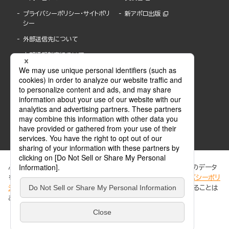
プライバシーポリシー・サイトポリ
新アポロ出版
シー
外部送信先について
内部通報制度について
ぶんか社が運営するサイトでは、利便性向上のためにCookie等のデータ
を使用しています。 当社のCookieについての詳細は、「
プライバシーポリ
シー
」をご覧ください。当サイトでは、訪問者の個人情報を追跡することは
ABJマークは、この電子書店・電子書籍配信サービスが、著作権者からコンテンツ使用許諾を
ありません。
得た正規版配信サービスであることを示す登録商標(登録番号 第6091713号)です。
ABJマークの詳細、ABJマークを掲示しているサービスの一覧はこちら。
https://aebs.or.jp/
同意する