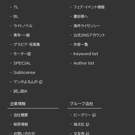
TL
フェア・イベント情報
BL
書店様へ
ライトノベル
海外ライセンシー
青年・一般
公式SNSアカウント
グラビア・写真集
作家一覧
モーター誌
Keyword list
SPECIAL
Author list
Sublicense
マンガよもんが
試し読み
企業情報
グループ会社
会社概要
ビーグリー
採用情報
海王社
お問い合わせ
文友舎