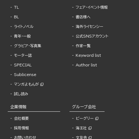
TL
フェア・イベント情報
BL
書店様へ
ライトノベル
海外ライセンシー
青年・一般
公式SNSアカウント
グラビア・写真集
作家一覧
モーター誌
Keyword list
SPECIAL
Author list
Sublicense
マンガよもんが
試し読み
企業情報
グループ会社
会社概要
ビーグリー
採用情報
海王社
お問い合わせ
文友舎