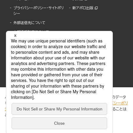
プライバシーポリシー・サイトポリ
新アポロ出版
シー
外部送信先について
内部通報制度について
ぶんか社が運営するサイトでは、利便性向上のためにCookie等のデータ
を使用しています。 当社のCookieについての詳細は、「
プライバシーポリ
シー
」をご覧ください。当サイトでは、訪問者の個人情報を追跡することは
ABJマークは、この電子書店・電子書籍配信サービスが、著作権者からコンテンツ使用許諾を
ありません。
得た正規版配信サービスであることを示す登録商標(登録番号 第6091713号)です。
ABJマークの詳細、ABJマークを掲示しているサービスの一覧はこちら。
https://aebs.or.jp/
同意する