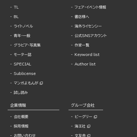
TL
フェア・イベント情報
BL
書店様へ
ライトノベル
海外ライセンシー
青年・一般
公式SNSアカウント
グラビア・写真集
作家一覧
モーター誌
Keyword list
SPECIAL
Author list
Sublicense
マンガよもんが
試し読み
企業情報
グループ会社
会社概要
ビーグリー
採用情報
海王社
お問い合わせ
文友舎