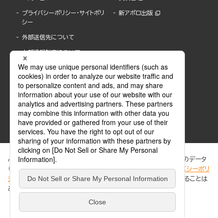
プライバシーポリシー・サイトポリ
新アポロ出版
シー
外部送信先について
内部通報制度について
ぶんか社が運営するサイトでは、利便性向上のためにCookie等のデータ
を使用しています。 当社のCookieについての詳細は、「
プライバシーポリ
シー
」をご覧ください。当サイトでは、訪問者の個人情報を追跡することは
ABJマークは、この電子書店・電子書籍配信サービスが、著作権者からコンテンツ使用許諾を
ありません。
得た正規版配信サービスであることを示す登録商標(登録番号 第6091713号)です。
ABJマークの詳細、ABJマークを掲示しているサービスの一覧はこちら。
https://aebs.or.jp/
同意する