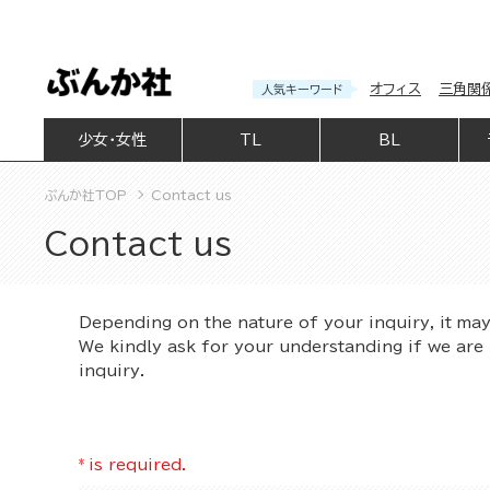
オフィス
三角関
人気キーワード
少女・女性
TL
BL
ぶんか社TOP
Contact us
Contact us
Depending on the nature of your inquiry, it ma
We kindly ask for your understanding if we are 
inquiry.
*
is required.