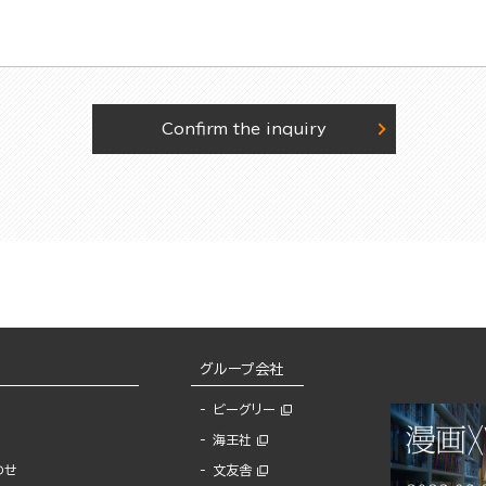
Confirm the inquiry
グループ会社
ビーグリー
海王社
わせ
文友舎