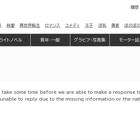
履歴
係
純愛
異世界転生
ロマンス
コメディ
王子
浮気
勇者
ほのぼ
ライトノベル
青年・一般
グラビア・写真集
モーター誌
y take some time before we are able to make a response t
unable to reply due to the missing information or the na