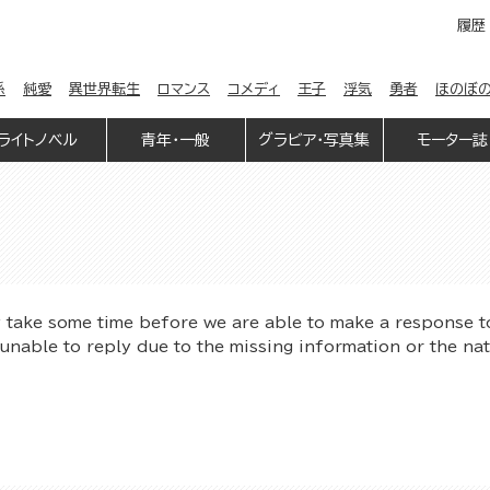
履歴
係
純愛
異世界転生
ロマンス
コメディ
王子
浮気
勇者
ほのぼ
ライトノベル
青年・一般
グラビア・写真集
モーター誌
y take some time before we are able to make a response t
unable to reply due to the missing information or the na