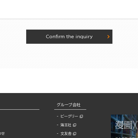
Confirm the inquiry
グループ会社
ビーグリー
海王社
わせ
文友舎