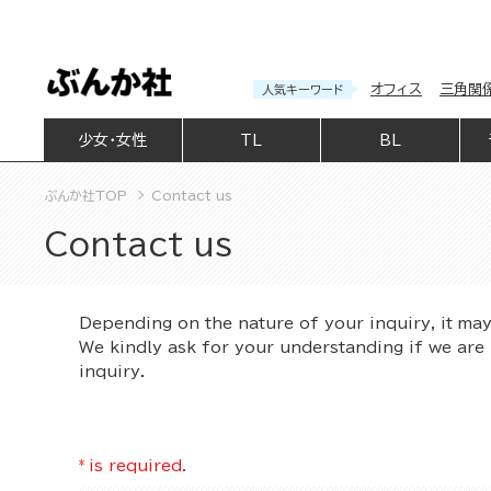
オフィス
三角関
人気キーワード
少女・女性
TL
BL
ぶんか社TOP
Contact us
Contact us
Depending on the nature of your inquiry, it ma
We kindly ask for your understanding if we are 
inquiry.
*
is required.