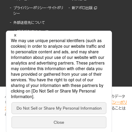
プライバシーポリシー・サイトポリ
新アポロ出版
シー
外部送信先について
内部通報制度について
ぶんか社が運営するサイトでは、利便性向上のためにCookie等のデータ
を使用しています。 当社のCookieについての詳細は、「
プライバシーポリ
シー
」をご覧ください。当サイトでは、訪問者の個人情報を追跡することは
ABJマークは、この電子書店・電子書籍配信サービスが、著作権者からコンテンツ使用許諾を
ありません。
得た正規版配信サービスであることを示す登録商標(登録番号 第6091713号)です。
ABJマークの詳細、ABJマークを掲示しているサービスの一覧はこちら。
https://aebs.or.jp/
同意する