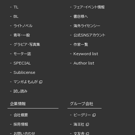
TL
フェア・イベント情報
BL
書店様へ
ライトノベル
海外ライセンシー
青年・一般
公式SNSアカウント
グラビア・写真集
作家一覧
モーター誌
Keyword list
SPECIAL
Author list
Sublicense
マンガよもんが
試し読み
企業情報
グループ会社
会社概要
ビーグリー
採用情報
海王社
お問い合わせ
文友舎