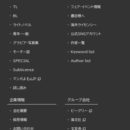
TL
フェア・イベント情報
BL
書店様へ
ライトノベル
海外ライセンシー
青年・一般
公式SNSアカウント
グラビア・写真集
作家一覧
モーター誌
Keyword list
SPECIAL
Author list
Sublicense
マンガよもんが
試し読み
企業情報
グループ会社
会社概要
ビーグリー
採用情報
海王社
お問い合わせ
文友舎