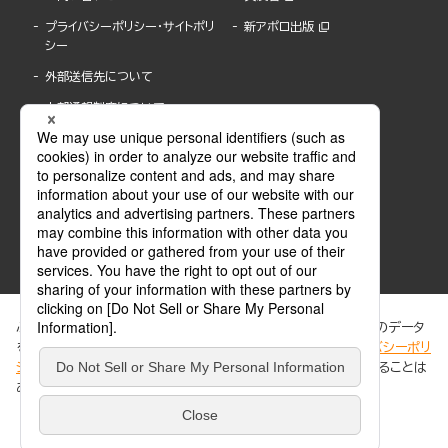
プライバシーポリシー・サイトポリ
新アポロ出版
シー
外部送信先について
内部通報制度について
ぶんか社が運営するサイトでは、利便性向上のためにCookie等のデータ
を使用しています。 当社のCookieについての詳細は、「
プライバシーポリ
シー
」をご覧ください。当サイトでは、訪問者の個人情報を追跡することは
ABJマークは、この電子書店・電子書籍配信サービスが、著作権者からコンテンツ使用許諾を
ありません。
得た正規版配信サービスであることを示す登録商標(登録番号 第6091713号)です。
ABJマークの詳細、ABJマークを掲示しているサービスの一覧はこちら。
https://aebs.or.jp/
同意する