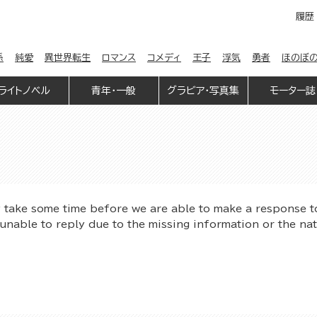
履歴
係
純愛
異世界転生
ロマンス
コメディ
王子
浮気
勇者
ほのぼ
ライトノベル
青年・一般
グラビア・写真集
モーター誌
y take some time before we are able to make a response t
unable to reply due to the missing information or the na