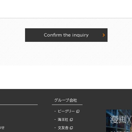
Confirm the inquiry
グループ会社
ビーグリー
海王社
わせ
文友舎