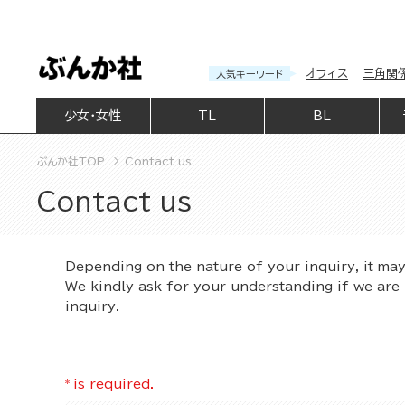
オフィス
三角関
人気キーワード
少女・女性
TL
BL
ぶんか社TOP
Contact us
Contact us
Depending on the nature of your inquiry, it ma
We kindly ask for your understanding if we are 
inquiry.
*
is required.