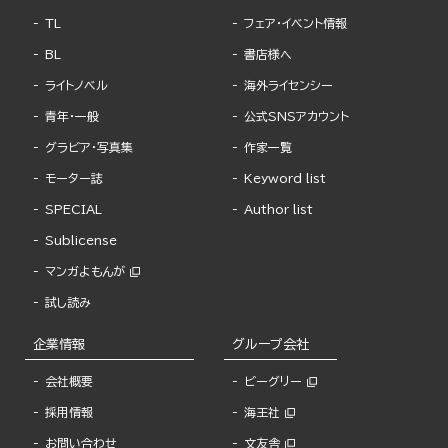
TL
フェア・イベント情報
BL
書店様へ
ライトノベル
海外ライセンシー
青年・一般
公式SNSアカウント
グラビア・写真集
作家一覧
モーター誌
Keyword list
SPECIAL
Author list
Sublicense
マンガよもんが
試し読み
企業情報
グループ会社
会社概要
ビーグリー
採用情報
海王社
お問い合わせ
文友舎