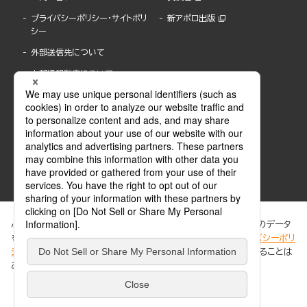
プライバシーポリシー・サイトポリ
新アポロ出版
シー
外部送信先について
内部通報制度について
ぶんか社が運営するサイトでは、利便性向上のためにCookie等のデータ
を使用しています。 当社のCookieについての詳細は、「
プライバシーポリ
シー
」をご覧ください。当サイトでは、訪問者の個人情報を追跡することは
ABJマークは、この電子書店・電子書籍配信サービスが、著作権者からコンテンツ使用許諾を
ありません。
得た正規版配信サービスであることを示す登録商標(登録番号 第6091713号)です。
ABJマークの詳細、ABJマークを掲示しているサービスの一覧はこちら。
https://aebs.or.jp/
同意する