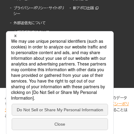
プライバシーポリシー・サイトポリ
新アポロ出版
シー
外部送信先について
内部通報制度について
ぶんか社が運営するサイトでは、利便性向上のためにCookie等のデータ
を使用しています。 当社のCookieについての詳細は、「
プライバシーポリ
シー
」をご覧ください。当サイトでは、訪問者の個人情報を追跡することは
ABJマークは、この電子書店・電子書籍配信サービスが、著作権者からコンテンツ使用許諾を
ありません。
得た正規版配信サービスであることを示す登録商標(登録番号 第6091713号)です。
ABJマークの詳細、ABJマークを掲示しているサービスの一覧はこちら。
https://aebs.or.jp/
同意する