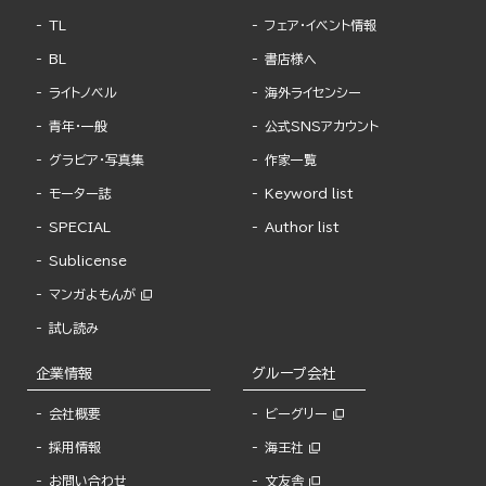
TL
フェア・イベント情報
BL
書店様へ
ライトノベル
海外ライセンシー
青年・一般
公式SNSアカウント
グラビア・写真集
作家一覧
モーター誌
Keyword list
SPECIAL
Author list
Sublicense
マンガよもんが
試し読み
企業情報
グループ会社
会社概要
ビーグリー
採用情報
海王社
お問い合わせ
文友舎