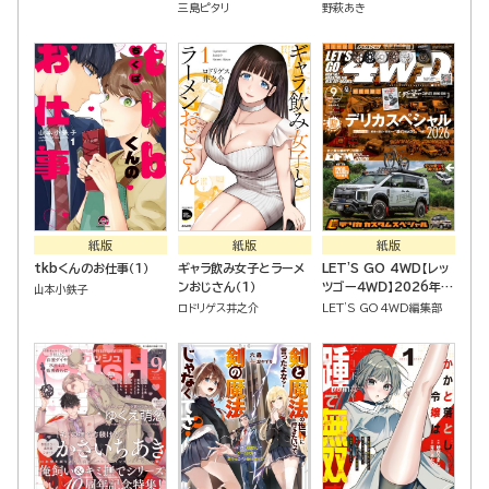
三島ピタリ
野萩あき
紙版
紙版
紙版
tkbくんのお仕事（１）
ギャラ飲み女子とラーメ
LET'S GO 4WD【レッ
ンおじさん（１）
ツゴー４ＷＤ】2026年
山本小鉄子
09月号
ロドリゲス井之介
LET'S GO 4WD編集部