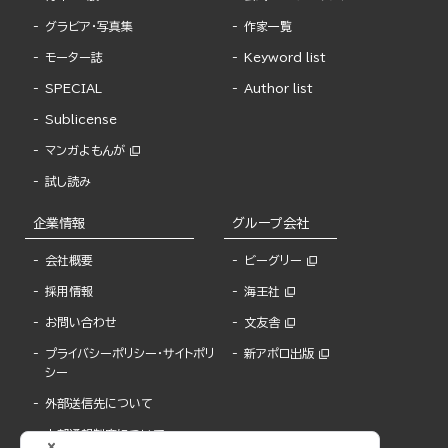
グラビア・写真集
作家一覧
モーター誌
Keyword list
SPECIAL
Author list
Sublicense
マンガよもんが
試し読み
企業情報
グループ会社
会社概要
ビーグリー
採用情報
海王社
お問い合わせ
文友舎
プライバシーポリシー・サイトポリ
新アポロ出版
シー
外部送信先について
内部通報制度について