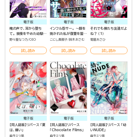
電子版
電子版
電子版
俺の声で、耳から堕ち
インフル怨サー。 ～顔を
それでも僕たち友達だよ
て。 我慢をやめた幼馴染
焼かれた私が復讐を誓っ
ね？ （1）
のワカラセ愛撫は重すぎ
た日～ （10）
野々屋なつ乃
OIO
こにし真樹子
鈴木おさむ
菊屋あさひ
る（分冊版）
試し読み
試し読み
試し読み
電子版
電子版
電子版
【同人誌版】リバース 「夏
【同人誌版】リバース
【同人誌版】リバース 「幼
は、嫌い」
「Chocolate Films」
いNUDE」
麻生ミツ晃
麻生ミツ晃
麻生ミツ晃