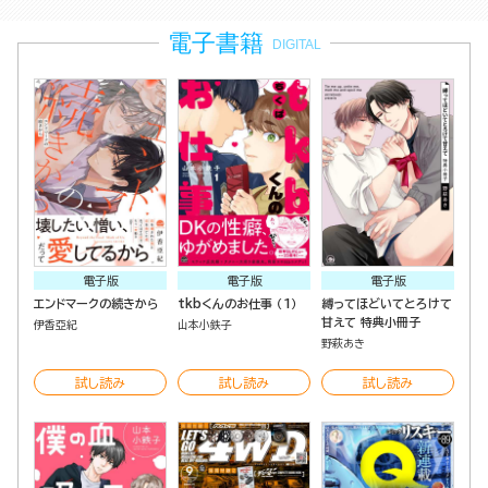
電子書籍
DIGITAL
電子版
電子版
電子版
エンドマークの続きから
tkbくんのお仕事 （1）
縛ってほどいてとろけて
甘えて 特典小冊子
伊香亞紀
山本小鉄子
野萩あき
試し読み
試し読み
試し読み