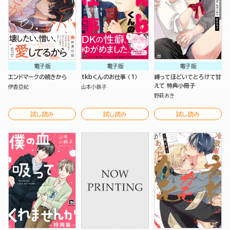
電子版
電子版
電子版
エンドマークの続きから
tkbくんのお仕事 （1）
縛ってほどいてとろけて甘
えて 特典小冊子
伊香亞紀
山本小鉄子
野萩あき
試し読み
試し読み
試し読み