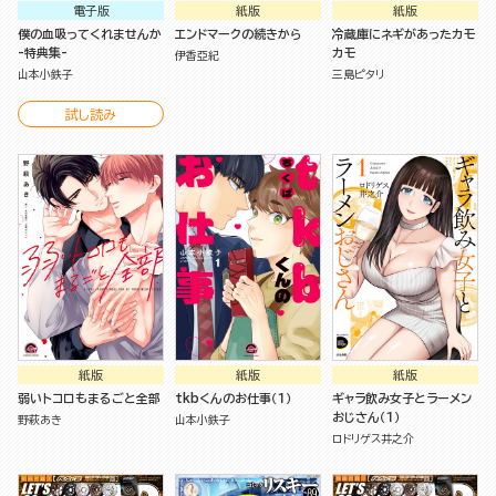
電子版
紙版
紙版
僕の血吸ってくれませんか
エンドマークの続きから
冷蔵庫にネギがあったカモ
-特典集-
カモ
伊香亞紀
山本小鉄子
三島ピタリ
試し読み
紙版
紙版
紙版
弱いトコロもまるごと全部
tkbくんのお仕事（１）
ギャラ飲み女子とラーメン
おじさん（１）
野萩あき
山本小鉄子
ロドリゲス井之介