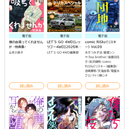
電子版
電子版
電子版
僕の血吸ってくれません
LET'S GO 4WD【レッ
comic RiSky(リスキ
か -特典集-
ツゴー４ＷＤ】2026年
ー) Vol.89
09月号
山本小鉄子
LET'S GO 4WD編集部
あきつみずほ
飯星シン
ヤ
big brother
後藤羽矢
子
吉沢緑時
comic
RiSky（リスキー）編集部
宮崎摩耶
天海杏菜
菊屋あ
さひ
ナトリ無シオ
試し読み
試し読み
試し読み