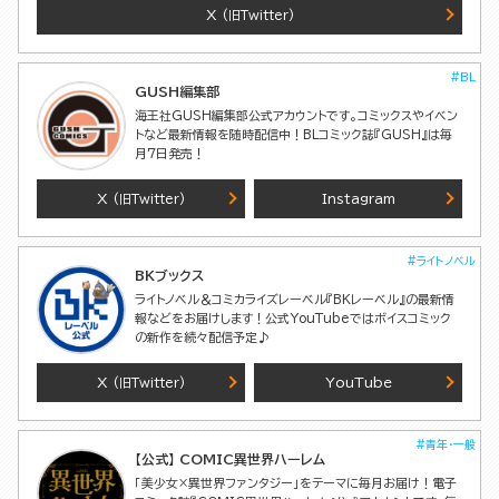
X
(旧Twitter)
#BL
GUSH編集部
海王社GUSH編集部公式アカウントです。コミックスやイベン
トなど最新情報を随時配信中！BLコミック誌『GUSH』は毎
月7日発売！
X
Instagram
(旧Twitter)
#ライトノベル
BKブックス
ライトノベル＆コミカライズレーベル『BKレーベル』の最新情
報などをお届けします！公式YouTubeではボイスコミック
の新作を続々配信予定♪
X
YouTube
(旧Twitter)
#青年・一般
【公式】 COMIC異世界ハーレム
「美少女×異世界ファンタジー」をテーマに毎月お届け！電子