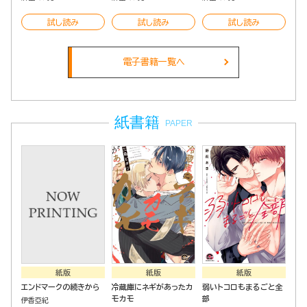
試し読み
試し読み
試し読み
電子書籍一覧へ
紙書籍
PAPER
紙版
紙版
紙版
エンドマークの続きから
冷蔵庫にネギがあったカ
弱いトコロもまるごと全
モカモ
部
伊香亞紀