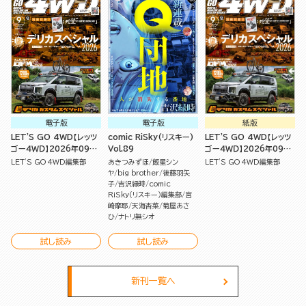
電子版
電子版
紙版
LET'S GO 4WD【レッツ
comic RiSky(リスキー)
LET'S GO 4WD【レッツ
ゴー４ＷＤ】2026年09月
Vol.89
ゴー４ＷＤ】2026年09月
号
号
LET'S GO 4WD編集部
あきつみずほ
飯星シン
LET'S GO 4WD編集部
ヤ
big brother
後藤羽矢
子
吉沢緑時
comic
RiSky（リスキー）編集部
宮
崎摩耶
天海杏菜
菊屋あさ
ひ
ナトリ無シオ
試し読み
試し読み
新刊一覧へ