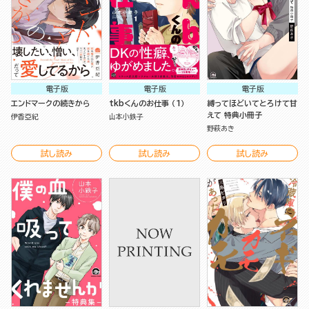
電子版
電子版
電子版
エンドマークの続きから
tkbくんのお仕事 （1）
縛ってほどいてとろけて甘
えて 特典小冊子
伊香亞紀
山本小鉄子
野萩あき
試し読み
試し読み
試し読み