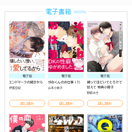
電子書籍
DIGITAL
電子版
電子版
電子版
エンドマークの続きから
tkbくんのお仕事 （1）
縛ってほどいてとろけて
甘えて 特典小冊子
伊香亞紀
山本小鉄子
野萩あき
試し読み
試し読み
試し読み