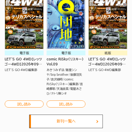
電子版
電子版
紙版
LET'S GO 4WD【レッツ
comic RiSky(リスキー)
LET'S GO 4WD【レッツ
ゴー４ＷＤ】2026年09月
Vol.89
ゴー４ＷＤ】2026年09月
号
号
LET'S GO 4WD編集部
あきつみずほ
飯星シン
LET'S GO 4WD編集部
ヤ
big brother
後藤羽矢
子
吉沢緑時
comic
RiSky（リスキー）編集部
宮
崎摩耶
天海杏菜
菊屋あさ
ひ
ナトリ無シオ
試し読み
試し読み
新刊一覧へ