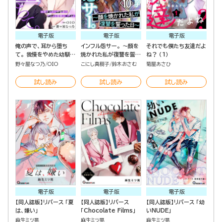
電子版
電子版
電子版
俺の声で、耳から堕ち
インフル怨サー。 ～顔を
それでも僕たち友達だよ
て。 我慢をやめた幼馴染
焼かれた私が復讐を誓っ
ね？ （1）
のワカラセ愛撫は重すぎ
た日～ （10）
野々屋なつ乃
OIO
こにし真樹子
鈴木おさむ
菊屋あさひ
る（分冊版）
試し読み
試し読み
試し読み
電子版
電子版
電子版
【同人誌版】リバース 「夏
【同人誌版】リバース
【同人誌版】リバース 「幼
は、嫌い」
「Chocolate Films」
いNUDE」
麻生ミツ晃
麻生ミツ晃
麻生ミツ晃