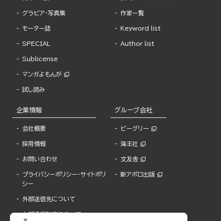
グラビア・写真集
作家一覧
モーター誌
Keyword list
SPECIAL
Author list
Sublicense
マンガよもんが
試し読み
企業情報
グループ会社
会社概要
ビーグリー
採用情報
海王社
お問い合わせ
文友舎
プライバシーポリシー・サイトポリ
新アポロ出版
シー
外部送信先について
内部通報制度について