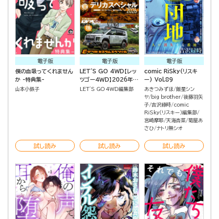
電子版
電子版
電子版
僕の血吸ってくれません
LET'S GO 4WD【レッ
comic RiSky(リスキ
か -特典集-
ツゴー４ＷＤ】2026年
ー) Vol.89
09月号
山本小鉄子
LET'S GO 4WD編集部
あきつみずほ
飯星シン
ヤ
big brother
後藤羽矢
子
吉沢緑時
comic
RiSky（リスキー）編集部
宮崎摩耶
天海杏菜
菊屋あ
さひ
ナトリ無シオ
試し読み
試し読み
試し読み