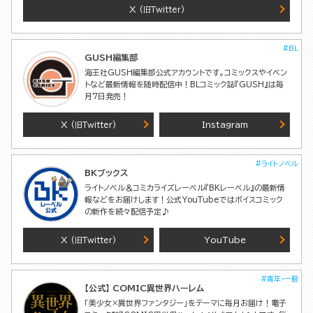
X
(旧Twitter)
#BL
GUSH編集部
海王社GUSH編集部公式アカウントです。コミックスやイベン
トなど最新情報を随時配信中！BLコミック誌『GUSH』は毎
月7日発売！
X
Instagram
(旧Twitter)
#ライトノベル
BKブックス
ライトノベル＆コミカライズレーベル『BKレーベル』の最新情
報などをお届けします！公式YouTubeではボイスコミック
の新作を続々配信予定♪
X
YouTube
(旧Twitter)
#青年・一般
【公式】 COMIC異世界ハーレム
「美少女×異世界ファンタジー」をテーマに毎月お届け！電子