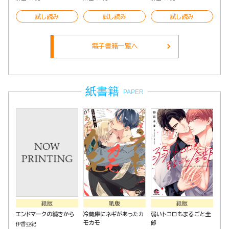
試し読み
試し読み
試し読み
電子書籍一覧へ
紙書籍
PAPER
紙版
紙版
紙版
エンドマークの続きから
冷蔵庫にネギがあったカ
弱いトコロもまるごと全
モカモ
部
伊香亞紀