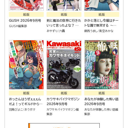
紙版
紙版
紙版
GUSH 2026年9月号
剣と魔法の世界に行きた
かかと落とし令嬢はチー
いって言ったよな？ 剣
トな踵で無双する ～魔
GUSH編集部
の魔法じゃなくてさ？ ～
物を即死させて楽しんで
おやずり
六轟
餅西うまし
青空あかな
ギフト「剣魔法」でゲーム
いたら、私を追放した実
世界を美少女たちと駆け
家が崩壊しました～（１）
抜ける～
紙版
紙版
紙版
おっさんはうぜぇぇぇん
カワサキバイクマガジン
あなたが体験した怖い話
だよ！ってギルドから追
2026年9月号
2026年9月号
放したくせに、後から復
羽鳥ぴよこ
おうすけ
カワサキバイクマガジン編
あなたが体験した怖い話編
帰要請を出されても遅
集部
集部
い。最高の仲間と出会っ
た俺はこっちで最強を目