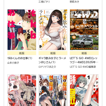
三島ピタリ
野萩あき
紙版
紙版
紙版
tkbくんのお仕事（１）
ギャラ飲み女子とラーメ
LET'S GO 4WD【レッ
ンおじさん（１）
ツゴー４ＷＤ】2026年
山本小鉄子
09月号
ロドリゲス井之介
LET'S GO 4WD編集部