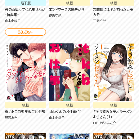
電子版
紙版
紙版
僕の血吸ってくれませんか
エンドマークの続きから
冷蔵庫にネギがあったカモ
-特典集-
カモ
伊香亞紀
山本小鉄子
三島ピタリ
試し読み
紙版
紙版
紙版
弱いトコロもまるごと全部
tkbくんのお仕事（１）
ギャラ飲み女子とラーメン
おじさん（１）
野萩あき
山本小鉄子
ロドリゲス井之介