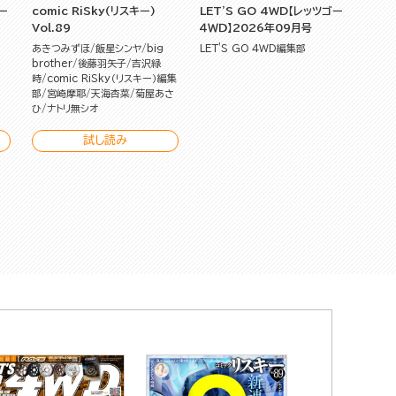
ゴー
comic RiSky(リスキー)
LET'S GO 4WD【レッツゴー
Vol.89
４ＷＤ】2026年09月号
あきつみずほ
飯星シンヤ
big
LET'S GO 4WD編集部
brother
後藤羽矢子
吉沢緑
時
comic RiSky（リスキー）編集
部
宮崎摩耶
天海杏菜
菊屋あさ
ひ
ナトリ無シオ
試し読み