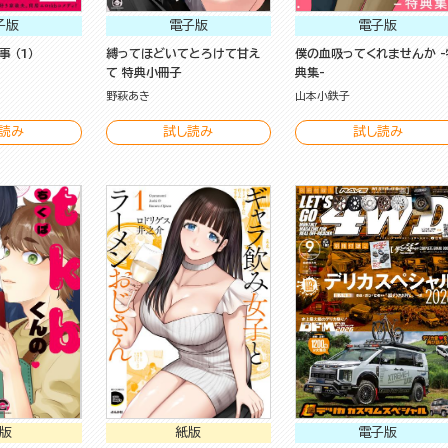
子版
電子版
電子版
 （1）
縛ってほどいてとろけて甘え
僕の血吸ってくれませんか -
て 特典小冊子
典集-
野萩あき
山本小鉄子
読み
試し読み
試し読み
版
紙版
電子版