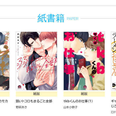
紙書籍
PAPER
紙版
紙版
カモカ
弱いトコロもまるごと全部
tkbくんのお仕事（１）
ギ
じさ
野萩あき
山本小鉄子
ロ