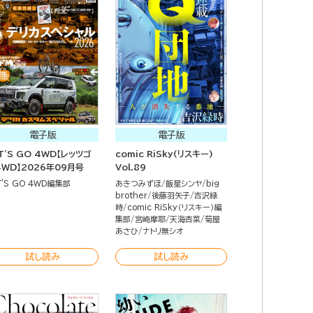
電子版
電子版
T'S GO 4WD【レッツゴ
comic RiSky(リスキー)
４ＷＤ】2026年09月号
Vol.89
T'S GO 4WD編集部
あきつみずほ
飯星シンヤ
big
brother
後藤羽矢子
吉沢緑
時
comic RiSky（リスキー）編
集部
宮崎摩耶
天海杏菜
菊屋
あさひ
ナトリ無シオ
試し読み
試し読み