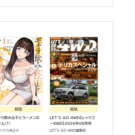
紙版
紙版
ャラ飲み女子とラーメンお
LET'S GO 4WD【レッツゴ
ん（１）
ー４ＷＤ】2026年09月号
ドリゲス井之介
LET'S GO 4WD編集部