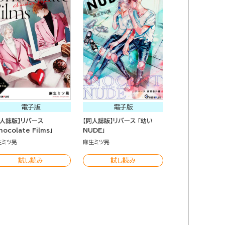
電子版
電子版
同人誌版】リバース
【同人誌版】リバース 「幼い
hocolate Films」
NUDE」
生ミツ晃
麻生ミツ晃
試し読み
試し読み