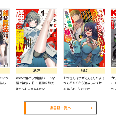
紙版
紙版
たいっ
かかと落とし令嬢はチートな
おっさんはうぜぇぇぇんだよ！
カ
魔法じゃ
踵で無双する ～魔物を即死さ
ってギルドから追放したくせ
2
剣魔法」
せて楽しんでいたら、私を追放
に、後から復帰要請を出され
餅西うまし
青空あかな
羽鳥ぴよこ
おうすけ
カ
たちと
した実家が崩壊しました～（１）
ても遅い。最高の仲間と出会
った俺はこっちで最強を目指
す！（５）
紙書籍一覧へ