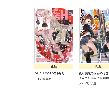
紙版
紙版
GUSH 2026年9月号
剣と魔法の世界に行き
て言ったよな？ 剣の
GUSH編集部
なくてさ？ ～ギフト「
おやずり
六轟
でゲーム世界を美少女
駆け抜ける～