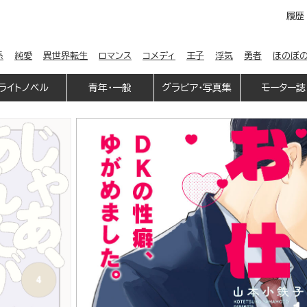
履歴
係
純愛
異世界転生
ロマンス
コメディ
王子
浮気
勇者
ほのぼ
ライトノベル
青年・一般
グラビア・写真集
モーター誌