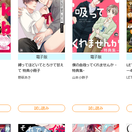
電子版
電子版
縛ってほどいてとろけて甘え
僕の血吸ってくれませんか -
LE
て 特典小冊子
特典集-
ー
野萩あき
山本小鉄子
LE
試し読み
試し読み