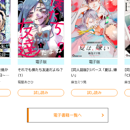
電子版
電子版
を焼か
それでも僕たち友達だよね？
【同人誌版】リバース 「夏は、嫌
【
日～
（1）
い」
「C
む
菊屋あさひ
麻生ミツ晃
麻
試し読み
試し読み
電子書籍一覧へ