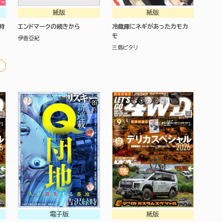
紙版
紙版
特
エンドマークの続きから
冷蔵庫にネギがあったカモカ
モ
伊香亞紀
三島ピタリ
電子版
紙版