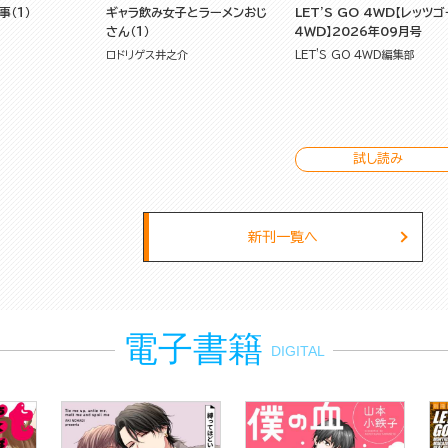
事（１）
ギャラ飲み女子とラーメンおじ
LET'S GO 4WD【レッツ
さん（１）
４ＷＤ】2026年09月号
ロドリゲス井之介
LET'S GO 4WD編集部
試し読み
新刊一覧へ
電子書籍
DIGITAL