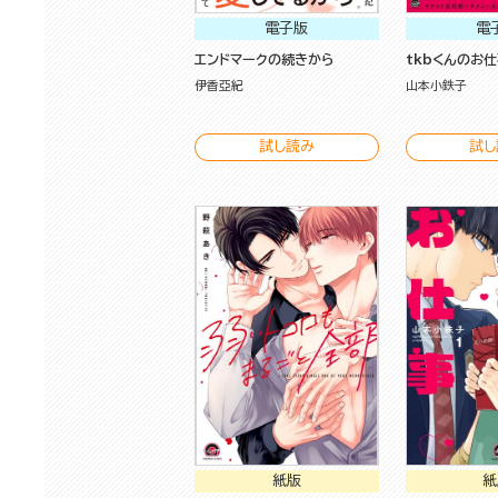
電子版
電
エンドマークの続きから
tkbくんのお仕事
伊香亞紀
山本小鉄子
試し読み
試し
紙版
紙