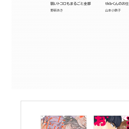
弱いトコロもまるごと全部
tkbくんのお仕
野萩あき
山本小鉄子