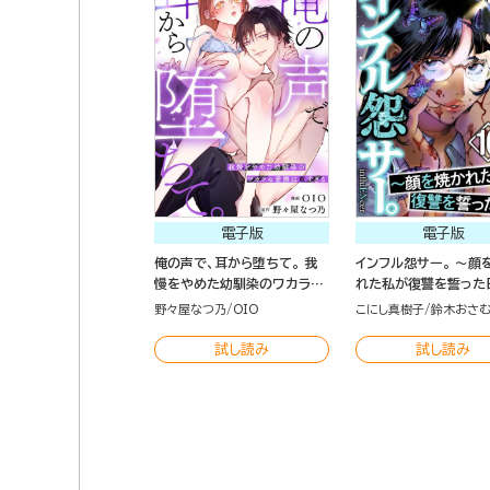
電子版
電子版
俺の声で、耳から堕ちて。 我
インフル怨サー。 ～顔
慢をやめた幼馴染のワカラセ
れた私が復讐を誓った
愛撫は重すぎる（分冊版）
（10）
野々屋なつ乃
OIO
こにし真樹子
鈴木おさ
試し読み
試し読み