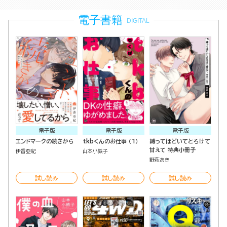
電子書籍
DIGITAL
電子版
電子版
電子版
エンドマークの続きから
tkbくんのお仕事 （1）
縛ってほどいてとろけて
甘えて 特典小冊子
伊香亞紀
山本小鉄子
野萩あき
試し読み
試し読み
試し読み