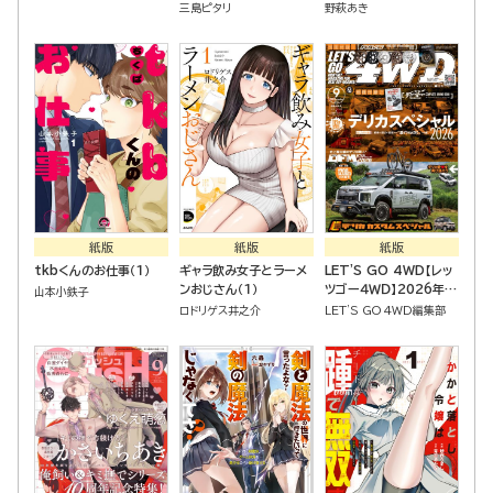
三島ピタリ
野萩あき
紙版
紙版
紙版
tkbくんのお仕事（１）
ギャラ飲み女子とラーメ
LET'S GO 4WD【レッ
ンおじさん（１）
ツゴー４ＷＤ】2026年
山本小鉄子
09月号
ロドリゲス井之介
LET'S GO 4WD編集部