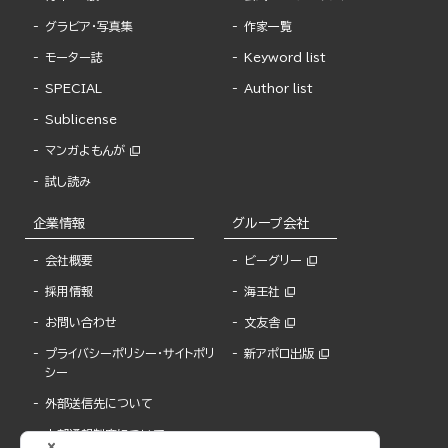
グラビア・写真集
作家一覧
モーター誌
Keyword list
SPECIAL
Author list
Sublicense
マンガよもんが
試し読み
企業情報
グループ会社
会社概要
ビーグリー
採用情報
海王社
お問い合わせ
文友舎
プライバシーポリシー・サイトポリ
新アポロ出版
シー
外部送信先について
内部通報制度について